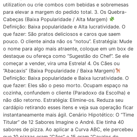
utilization ou crie combos com bebidas e sobremesas
para elevar a margem do pedido total. 3. Os Quebra-
Cabeças (Baixa Popularidade / Alta Margem)
Definição: Baixa popularidade e Alta lucratividade. O
que fazer: São pratos deliciosos e caros que saem
pouco. O cliente ainda não os “notou”. Estratégia: Mude
o nome para algo mais atraente, coloque em um box de
destaque ou ofereça como “Sugestão do Chef”. Se ele
começar a vender, vira uma Estrela! 4. Os Cães ou
“Abacaxis” (Baixa Popularidade / Baixa Margem)
Definição: Baixa popularidade e Baixa lucratividade. O
que fazer: Eles são o peso morto. Ocupam espaço na
cozinha, confundem o cliente (Paradoxo da Escolha) e
não dão retorno. Estratégia: Elimine-os. Reduza seu
cardápio retirando esses itens e veja sua operação ficar
instantaneamente mais ágil. Cenário Hipotético: O “Time
Titular” de 12 Sabores Imagine o André. Ele tinha 40
sabores de pizza. Ao aplicar a Curva ABC, ele percebeu
que 10 pizzas eram “Cães” e 15 eram “Cavalos de