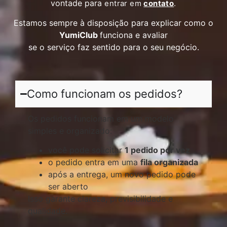
vontade para
entrar em
contato
.
Estamos sempre à disposição para explicar como o
YumiClub
funciona e avaliar
se o serviço faz sentido para o seu negócio.
Como funcionam os pedidos?
Os pedidos funcionam em um modelo
simples e organizado:
você pode solicitar
1 pedido por vez
o pedido entra em uma
fila organizada
após a entrega, um novo pedido pode
ser aberto
Isso garante clareza, previsibilidade e
qualidade.