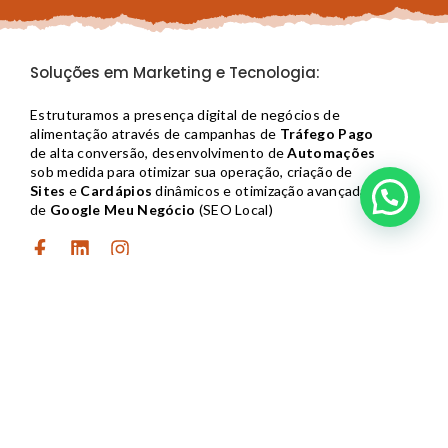
Soluções em Marketing e Tecnologia:
Estruturamos a presença digital de negócios de
alimentação através de campanhas de
Tráfego Pago
de alta conversão, desenvolvimento de
Automações
sob medida para otimizar sua operação, criação de
Sites
e
Cardápios
dinâmicos e otimização avançada
Vamos conversar sobre o seu projeto
de
Google Meu Negócio
(SEO Local)
Contato
contato@yumiclub.com.br​
(11) 99838-4194
Atendimento